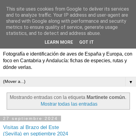
This site uses cookies from Google to deliver its services
Aves de España y Europa:
and to analyze traffic. Your IP address and user-agent are
shared with Google along with performance and security
fotografía y rutas de
metrics to ensure quality of service, generate usage
statistics, and to detect and address abuse.
pajareo
LEARN MORE
GOT IT
Fotografía e identificación de aves de España y Europa, con
foco en Cantabria y Andalucía: fichas de especies, rutas y
dónde verlas.
▼
Mostrando entradas con la etiqueta
Martinete común
.
Mostrar todas las entradas
27 septiembre 2024
Visitas al Brazo del Este
(Sevilla) en septiembre 2024