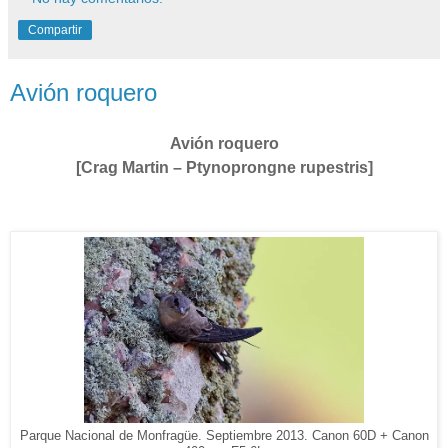
Compartir
Avión roquero
Avión roquero
[Crag Martin – Ptynoprongne rupestris]
Parque Nacional de Monfragüe. Septiembre 2013. Canon 60D + Canon