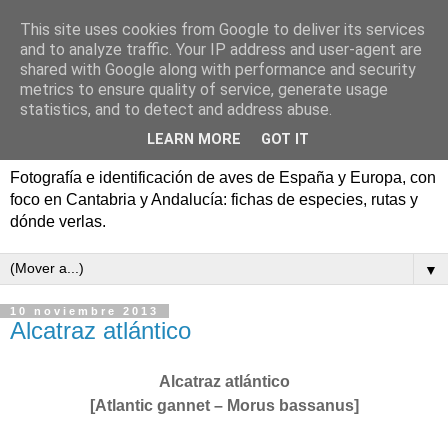
This site uses cookies from Google to deliver its services
Aves de España y Europa:
and to analyze traffic. Your IP address and user-agent are
shared with Google along with performance and security
fotografía y rutas de
metrics to ensure quality of service, generate usage
statistics, and to detect and address abuse.
pajareo
LEARN MORE
GOT IT
Fotografía e identificación de aves de España y Europa, con
foco en Cantabria y Andalucía: fichas de especies, rutas y
dónde verlas.
▼
10 noviembre 2013
Alcatraz atlántico
Alcatraz atlántico
[Atlantic gannet – Morus bassanus]