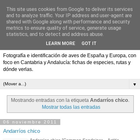
This site uses cookies from Google to deliver its services
Aves de España y Europa:
and to analyze traffic. Your IP address and user-agent are
shared with Google along with performance and security
fotografía y rutas de
metrics to ensure quality of service, generate usage
statistics, and to detect and address abuse.
pajareo
LEARN MORE
GOT IT
Fotografía e identificación de aves de España y Europa, con
foco en Cantabria y Andalucía: fichas de especies, rutas y
dónde verlas.
▼
Mostrando entradas con la etiqueta
Andarríos chico
.
Mostrar todas las entradas
06 noviembre 2011
Andarríos chico
Andarríos chico [Common Sandpiper – Actitis