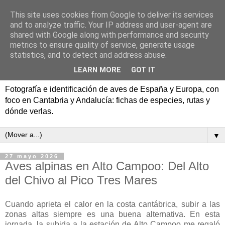
This site uses cookies from Google to deliver its services
Aves de España y Europa:
and to analyze traffic. Your IP address and user-agent are
shared with Google along with performance and security
fotografía y rutas de
metrics to ensure quality of service, generate usage
statistics, and to detect and address abuse.
pajareo
LEARN MORE
GOT IT
Fotografía e identificación de aves de España y Europa, con
foco en Cantabria y Andalucía: fichas de especies, rutas y
dónde verlas.
▼
27 mayo 2026
Aves alpinas en Alto Campoo: Del Alto
del Chivo al Pico Tres Mares
Cuando aprieta el calor en la costa cantábrica, subir a las
zonas altas siempre es una buena alternativa. En esta
jornada, la subida a la estación de Alto Campoo me regaló