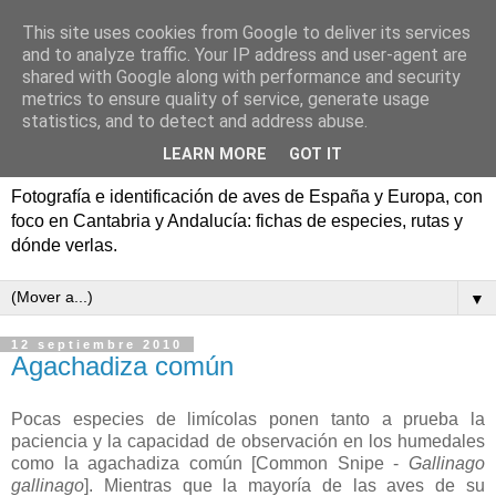
This site uses cookies from Google to deliver its services
Aves de España y Europa:
and to analyze traffic. Your IP address and user-agent are
shared with Google along with performance and security
fotografía y rutas de
metrics to ensure quality of service, generate usage
statistics, and to detect and address abuse.
pajareo
LEARN MORE
GOT IT
Fotografía e identificación de aves de España y Europa, con
foco en Cantabria y Andalucía: fichas de especies, rutas y
dónde verlas.
▼
12 septiembre 2010
Agachadiza común
Pocas especies de limícolas ponen tanto a prueba la
paciencia y la capacidad de observación en los humedales
como la agachadiza común [Common Snipe -
Gallinago
gallinago
]. Mientras que la mayoría de las aves de su