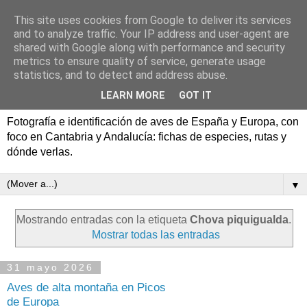
This site uses cookies from Google to deliver its services
Aves de España y Europa:
and to analyze traffic. Your IP address and user-agent are
shared with Google along with performance and security
fotografía y rutas de
metrics to ensure quality of service, generate usage
statistics, and to detect and address abuse.
pajareo
LEARN MORE
GOT IT
Fotografía e identificación de aves de España y Europa, con
foco en Cantabria y Andalucía: fichas de especies, rutas y
dónde verlas.
▼
Mostrando entradas con la etiqueta
Chova piquigualda
.
Mostrar todas las entradas
31 mayo 2026
Aves de alta montaña en Picos
de Europa