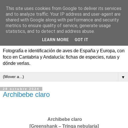
This site uses cookies from Google to deliver its services
Aves de España y Europa:
and to analyze traffic. Your IP address and user-agent are
shared with Google along with performance and security
fotografía y rutas de
metrics to ensure quality of service, generate usage
statistics, and to detect and address abuse.
pajareo
LEARN MORE
GOT IT
Fotografía e identificación de aves de España y Europa, con
foco en Cantabria y Andalucía: fichas de especies, rutas y
dónde verlas.
▼
28 octubre 2024
Archibebe claro
Archibebe claro
[Greenshank – Tringa nebularia]