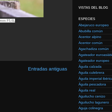
VISTAS DEL BLOG
ESPECIES
00mm F5,6L
Abejaruco europeo
Abubilla común
Acentor alpino
Acentor común
Agachadiza común
Agateador euroasiáti
Agateador europeo
Águila calzada
Entradas antiguas
Aguila culebrera
Águila imperial ibéric
Águila pescadora
Águila real
Aguilucho cenizo
Aguilucho lagunero
Aguja colinegra