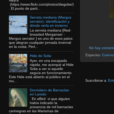
Neyra
(https://www.flickr.com/photos/diegobe/)
. El punto de parti...
Serreta mediana (Mergus
serrator): identificación y
dónde verla en invierno
La serreta mediana [Red-
breasted Merganser -
Mergus serrator ] es uno de esos patos
que alegran cualquier jornada invernal
en la costa. Pert...
No hay coment
Especies:
Cuervo
Hide de Solia
Ayer, en una escapada
rápida, me acerqué al Hide
Solia a ver si aquello
seguía en funcionamiento.
Este Hide está abierto al público en el
Suscribirse a:
Ent
mu...
Dormidero de Barnaclas
en Laredo
En eBird vi que alguien
había indicado la
presencia de mil barnaclas
carinegras en las Marismas de