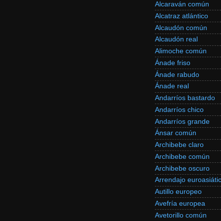
Alcaraván común
Alcatraz atlántico
Alcaudón común
Alcaudón real
Alimoche común
Ánade friso
Ánade rabudo
Ánade real
Andarríos bastardo
Andarríos chico
Andarríos grande
Ánsar común
Archibebe claro
Archibebe común
Archibebe oscuro
Arrendajo euroasiáti
Autillo europeo
Avefría europea
Avetorillo común