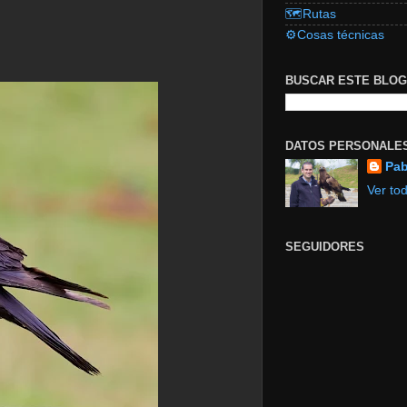
🗺️Rutas
⚙️Cosas técnicas
BUSCAR ESTE BLOG
DATOS PERSONALE
Pab
Ver tod
SEGUIDORES