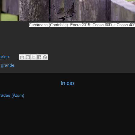
Cabárceno (Cantabria). Enero 2015. Canon 60D + Canon 4
arios:
 grande
Inicio
radas (Atom)