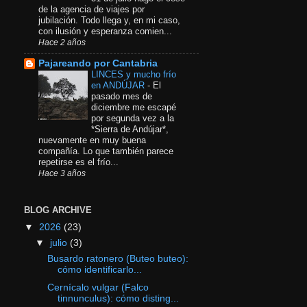
de la agencia de viajes por
jubilación. Todo llega y, en mi caso,
con ilusión y esperanza comien...
Hace 2 años
Pajareando por Cantabria
LINCES y mucho frío
en ANDÚJAR
-
El
pasado mes de
diciembre me escapé
por segunda vez a la
*Sierra de Andújar*,
nuevamente en muy buena
compañía. Lo que también parece
repetirse es el frío...
Hace 3 años
BLOG ARCHIVE
▼
2026
(23)
▼
julio
(3)
Busardo ratonero (Buteo buteo):
cómo identificarlo...
Cernícalo vulgar (Falco
tinnunculus): cómo disting...