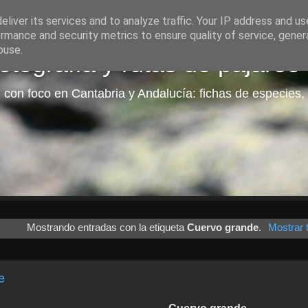
liver its services and to analyze traffic. Your IP address and u
rmance and security metrics to ensure quality of service, gene
buse.
tografía y rutas de pajareo
 con foco en Cantabria y Andalucía: fichas de especies, 
Mostrando entradas con la etiqueta
Cuervo grande
.
Mostrar 
e