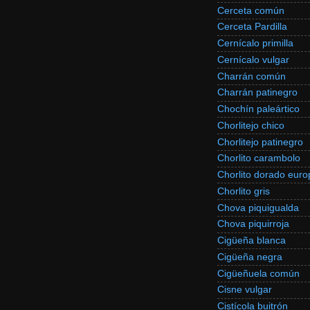
Cerceta común
Cerceta Pardilla
Cernícalo primilla
Cernícalo vulgar
Charrán común
Charrán patinegro
Chochín paleártico
Chorlitejo chico
Chorlitejo patinegro
Chorlito carambolo
Chorlito dorado eur
Chorlito gris
Chova piquigualda
Chova piquirroja
Cigüeña blanca
Cigüeña negra
Cigüeñuela común
Cisne vulgar
Cistícola buitrón