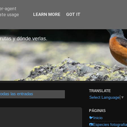
ser-agent
rate usage
LEARN MORE
GOT IT
rutas y dónde verlas.
TRANSLATE
todas las entradas
Select Language
▼
PÁGINAS
🐦Inicio
📷Especies fotografi