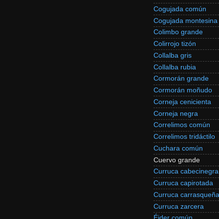
Cogujada común
Cogujada montesina
Colimbo grande
Colirrojo tizón
Collalba gris
Collalba rubia
Cormorán grande
Cormorán moñudo
Corneja cenicienta
Corneja negra
Correlimos común
Correlimos tridáctilo
Cuchara común
Cuervo grande
Curruca cabecinegra
Curruca capirotada
Curruca carrasqueñ
Curruca zarcera
Éider común