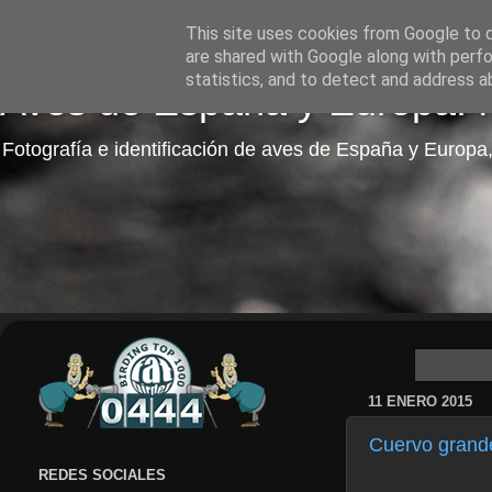
This site uses cookies from Google to de
are shared with Google along with perfo
statistics, and to detect and address a
Aves de España y Europa: fo
Fotografía e identificación de aves de España y Europa,
11 ENERO 2015
Cuervo grand
REDES SOCIALES