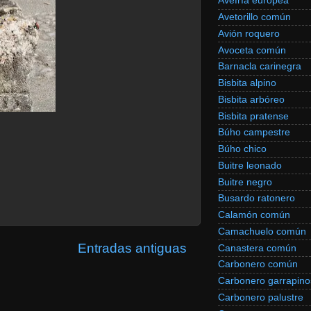
Avefría europea
Avetorillo común
Avión roquero
Avoceta común
Barnacla carinegra
Bisbita alpino
Bisbita arbóreo
Bisbita pratense
Búho campestre
Búho chico
Buitre leonado
Buitre negro
Busardo ratonero
Calamón común
Camachuelo común
Entradas antiguas
Canastera común
Carbonero común
Carbonero garrapino
Carbonero palustre