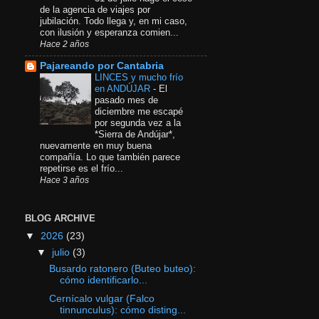
de la agencia de viajes por
jubilación. Todo llega y, en mi caso,
con ilusión y esperanza comien...
Hace 2 años
Pajareando por Cantabria
LINCES y mucho frío
en ANDÚJAR
-
El
pasado mes de
diciembre me escapé
por segunda vez a la
*Sierra de Andújar*,
nuevamente en muy buena
compañía. Lo que también parece
repetirse es el frío...
Hace 3 años
BLOG ARCHIVE
▼
2026
(23)
▼
julio
(3)
Busardo ratonero (Buteo buteo):
cómo identificarlo...
Cernícalo vulgar (Falco
tinnunculus): cómo disting...