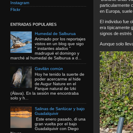
Instagram
particularmente c
Flickr
en Europa, suele
El individuo fue
ENTRADAS POPULARES
era típicamente 
signos de estrés 
Humedal de Salburua
Animado por los reportajes
Aunque solo llev
vistos en un blog que sigo
" instantes alados "
madrugué el domingo y
marché al humedal de Salburua a d...
Gavilán común
Hoy he tenido la suerte de
poder acercarme al hide
de Augur Nature en el
Parque natural de Izki
(Álava). En la sesión me encontraba
solo y h...
Salinas de Sanlúcar y bajo
Guadalquivir
Este enero pasado, di una
gran vuelta por el bajo
Guadalquivir con Diego