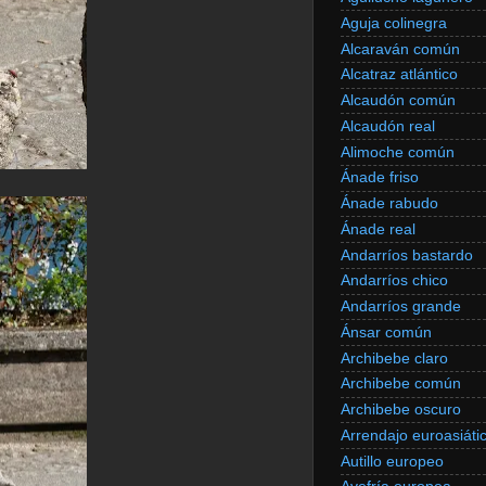
Aguja colinegra
Alcaraván común
Alcatraz atlántico
Alcaudón común
Alcaudón real
Alimoche común
Ánade friso
Ánade rabudo
Ánade real
Andarríos bastardo
Andarríos chico
Andarríos grande
Ánsar común
Archibebe claro
Archibebe común
Archibebe oscuro
Arrendajo euroasiáti
Autillo europeo