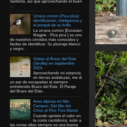
Santoña, así que aprovechando el buen
...
Urraca común (Pica pica):
identificación, inteligencia y
el porqué de su brillo
La urraca común [Eurasian
Magpie - Pica pica ] es uno
de nuestros córvidos más conocidos y
fáciles de identificar. Su plumaje blanco
y negro...
Visitas al Brazo del Este
(Sevilla) en septiembre
2024
Aprovechando mi estancia
en tierras andaluzas, me di
un par de escapadas al siempre
entretenido Brazo del Este. El Paraje
del Brazo del Este...
Aves alpinas en Alto
Campoo: Del Alto del
Chivo al Pico Tres Mares
Cuando aprieta el calor en
la costa cantábrica, subir a
las zonas altas siempre es una buena