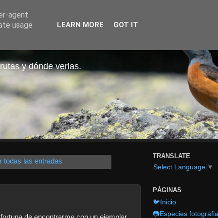
ser-agent
rate usage
LEARN MORE
GOT IT
rutas y dónde verlas.
TRANSLATE
r todas las entradas
Select Language
▼
PÁGINAS
🐦Inicio
📷Especies fotografi
a fortuna de encontrarme con un ejemplar