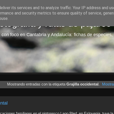
liver its services and to analyze traffic. Your IP address and u
rmance and security metrics to ensure quality of service, gene
buse.
tografía y rutas de pajareo
 con foco en Cantabria y Andalucía: fichas de especies, 
Mostrando entradas con la etiqueta
Grajilla occidental
.
Mostra
ental
aciones familiares en el pintoresco Lago Bled, en Eslovenia, tuve l