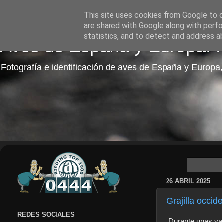
This site uses cookies from Google to de
are shared with Google along with perfo
statistics, and to detect and address a
Aves de España y Europa: fo
Fotografía e identificación de aves de España y Europa,
26 ABRIL 2025
Grajilla occid
REDES SOCIALES
Durante unas vac