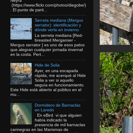
Neyra
(https://www.flickr.com/photos/diegobe/)
. El punto de parti...
Serreta mediana (Mergus
serrator): identificación y
dónde verla en invierno
La serreta mediana [Red-
breasted Merganser -
Mergus serrator ] es uno de esos patos
que alegran cualquier jornada invernal
en la costa. Pert...
Hide de Solia
Ayer, en una escapada
rápida, me acerqué al Hide
Solia a ver si aquello
seguía en funcionamiento.
Este Hide está abierto al público en el
mu...
Dormidero de Barnaclas
en Laredo
En eBird vi que alguien
había indicado la
presencia de mil barnaclas
carinegras en las Marismas de