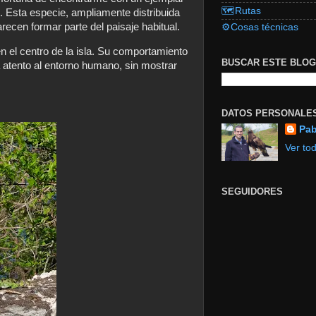
🗺️Rutas
]. Esta especie, ampliamente distribuida
ecen formar parte del paisaje habitual.
⚙️Cosas técnicas
 el centro de la isla. Su comportamiento
BUSCAR ESTE BLOG
 atento al entorno humano, sin mostrar
DATOS PERSONALE
Pab
Ver tod
SEGUIDORES