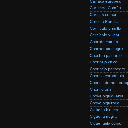
Carraca europea
Carricero Común
Cerceta común
Cerceta Pardilla
Cernícalo primilla
Cernícalo vulgar
Charrán común
Charrán patinegro
Chochín paleártico
Chorlitejo chico
Chorlitejo patinegro
Chorlito carambolo
Chorlito dorado eur
Chorlito gris
Chova piquigualda
Chova piquirroja
Cigüeña blanca
Cigüeña negra
Cigüeñuela común