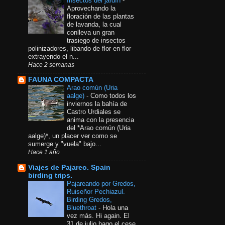
Insectos del jardín
-
Aprovechando la
floración de las plantas
de lavanda, la cual
conlleva un gran
trasiego de insectos
polinizadores, libando de flor en flor
extrayendo el n...
Hace 2 semanas
FAUNA COMPACTA
Arao común​ (Uria
aalge)
-
Como todos los
inviernos la bahía de
Castro Urdiales se
anima con la presencia
del *Arao común (Uria
aalge)*, un placer ver como se
sumerge y "vuela" bajo...
Hace 1 año
Viajes de Pajareo. Spain
birding trips.
Pajareando por Gredos,
Ruiseñor Pechiazul.
Birding Gredos,
Bluethroat
-
Hola una
vez más. Hi again. El
31 de julio hago el cese