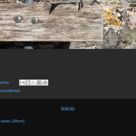
arios:
a occidental
Inicio
radas (Atom)