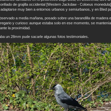
onfiado de grajilla occidental [Western Jackdaw -
Coloeus monedula
 adaptarse muy bien a entornos urbanos y semiurbanos, y en Bled par
 observado a media mañana, posado sobre una barandilla de madera en
gregario y curioso: aunque estaba solo en ese momento, se mantenía
ante la proximidad.
aba un 28mm pude sacarle algunas fotos testimoniales.