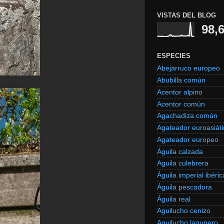
VISTAS DEL BLOG
98,
ESPECIES
Abejarruco europeo
Abubilla común
Acentor alpino
Acentor común
Agachadiza común
Agateador euroasiáti
Agateador europeo
Águila calzada
Aguila culebrera
Águila imperial ibéric
Águila pescadora
Águila real
Aguilucho cenizo
Aguilucho lagunero