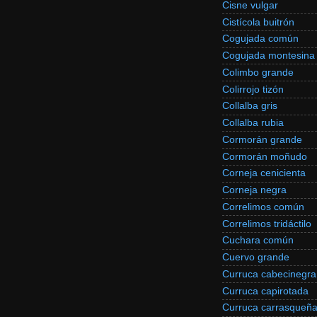
Cisne vulgar
Cistícola buitrón
Cogujada común
Cogujada montesina
Colimbo grande
Colirrojo tizón
Collalba gris
Collalba rubia
Cormorán grande
Cormorán moñudo
Corneja cenicienta
Corneja negra
Correlimos común
Correlimos tridáctilo
Cuchara común
Cuervo grande
Curruca cabecinegra
Curruca capirotada
Curruca carrasqueñ