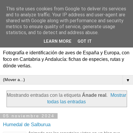
This site uses cookies from Google to deliver its services
Aves de España y Europa:
and to analyze traffic. Your IP address and user-agent are
shared with Google along with performance and security
fotografía y rutas de
metrics to ensure quality of service, generate usage
statistics, and to detect and address abuse.
pajareo
LEARN MORE
GOT IT
Fotografía e identificación de aves de España y Europa, con
foco en Cantabria y Andalucía: fichas de especies, rutas y
dónde verlas.
▼
Mostrando entradas con la etiqueta
Ánade real
.
Mostrar
todas las entradas
05 noviembre 2024
Humedal de Salburua
Animado por los reportajes vistos en un blog que