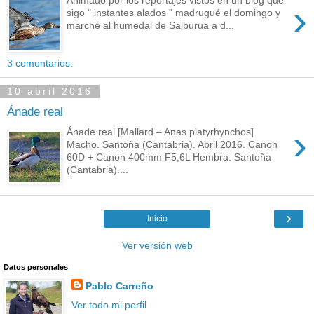
›
sigo " instantes alados " madrugué el domingo y
marché al humedal de Salburua a d...
3 comentarios:
10 abril 2016
Ánade real
›
Ánade real [Mallard – Anas platyrhynchos]
Macho. Santoña (Cantabria). Abril 2016. Canon
60D + Canon 400mm F5,6L Hembra. Santoña
(Cantabria)....
›
Inicio
Ver versión web
Datos personales
Pablo Carreño
Ver todo mi perfil