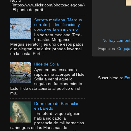
Neyra
(https://www.flickr.com/photos/diegobe/)
. El punto de parti...
Serreta mediana (Mergus
serrator): identificación y
dónde verla en invierno
La serreta mediana [Red-
breasted Merganser -
No hay coment
Mergus serrator ] es uno de esos patos
Especies:
Coguja
que alegran cualquier jornada invernal
en la costa. Pert...
Hide de Solia
Ayer, en una escapada
rápida, me acerqué al Hide
Suscribirse a:
Ent
Solia a ver si aquello
seguía en funcionamiento.
Este Hide está abierto al público en el
mu...
Dormidero de Barnaclas
en Laredo
En eBird vi que alguien
había indicado la
presencia de mil barnaclas
carinegras en las Marismas de