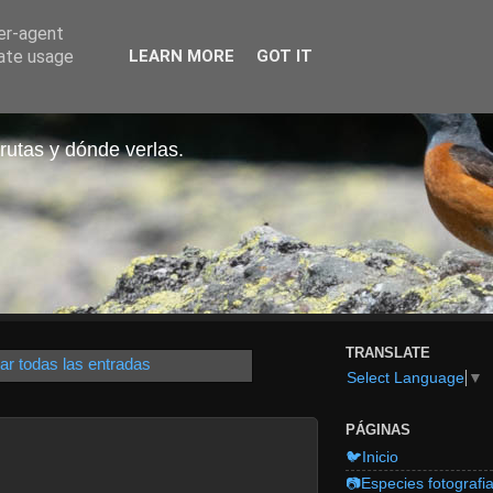
ser-agent
rate usage
LEARN MORE
GOT IT
rutas y dónde verlas.
TRANSLATE
ar todas las entradas
Select Language
▼
PÁGINAS
🐦Inicio
📷Especies fotografi