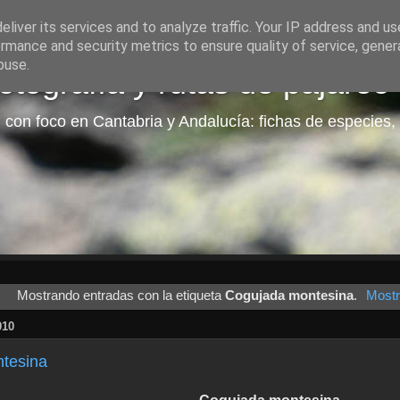
liver its services and to analyze traffic. Your IP address and u
rmance and security metrics to ensure quality of service, gene
buse.
tografía y rutas de pajareo
 con foco en Cantabria y Andalucía: fichas de especies, 
Mostrando entradas con la etiqueta
Cogujada montesina
.
Mostr
010
tesina