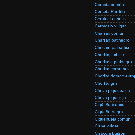
Cerceta común
Cerceta Pardilla
Cernícalo primilla
Cernícalo vulgar
Charrán común
Charrán patinegro
Chochín paleártico
Chorlitejo chico
Chorlitejo patinegro
Chorlito carambolo
Chorlito dorado eur
Chorlito gris
Chova piquigualda
Chova piquirroja
Cigüeña blanca
Cigüeña negra
Cigüeñuela común
Cisne vulgar
Cistícola buitrón