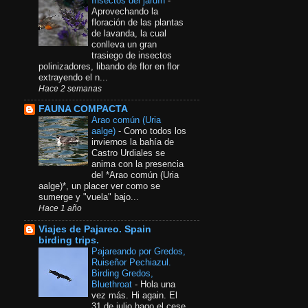
Insectos del jardín
-
Aprovechando la
floración de las plantas
de lavanda, la cual
conlleva un gran
trasiego de insectos
polinizadores, libando de flor en flor
extrayendo el n...
Hace 2 semanas
FAUNA COMPACTA
Arao común​ (Uria
aalge)
-
Como todos los
inviernos la bahía de
Castro Urdiales se
anima con la presencia
del *Arao común (Uria
aalge)*, un placer ver como se
sumerge y "vuela" bajo...
Hace 1 año
Viajes de Pajareo. Spain
birding trips.
Pajareando por Gredos,
Ruiseñor Pechiazul.
Birding Gredos,
Bluethroat
-
Hola una
vez más. Hi again. El
31 de julio hago el cese