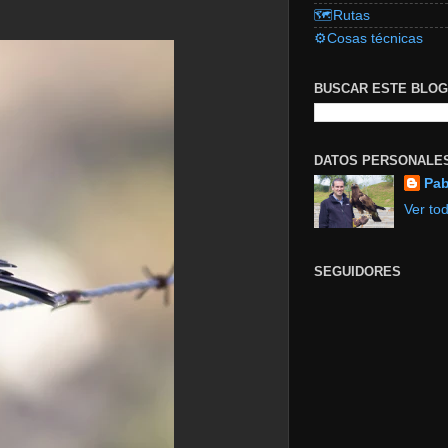
🗺️Rutas
⚙️Cosas técnicas
BUSCAR ESTE BLOG
DATOS PERSONALE
Pab
Ver tod
SEGUIDORES