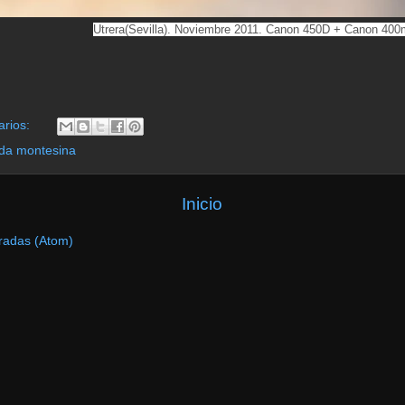
Utrera(Sevilla). Noviembre 2011. Canon 450D + Canon 40
arios:
da montesina
Inicio
radas (Atom)