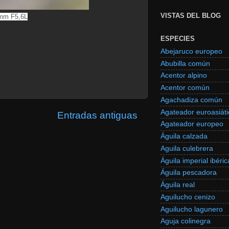
VISTAS DEL BLOG
0mm F5,6L
ESPECIES
Abejaruco europeo
Abubilla común
Acentor alpino
Acentor común
Agachadiza común
Agateador euroasiáti
Entradas antiguas
Agateador europeo
Águila calzada
Aguila culebrera
Águila imperial ibéric
Águila pescadora
Águila real
Aguilucho cenizo
Aguilucho lagunero
Aguja colinegra