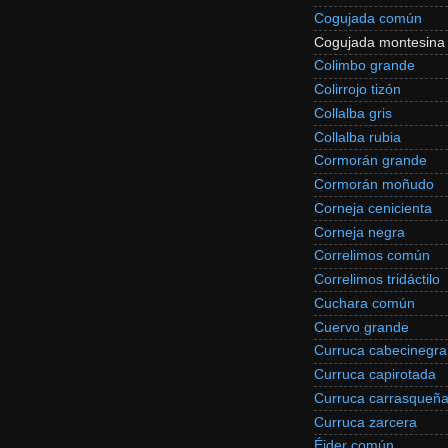
Cogujada común
Cogujada montesina
Colimbo grande
Colirrojo tizón
Collalba gris
Collalba rubia
Cormorán grande
Cormorán moñudo
Corneja cenicienta
Corneja negra
Correlimos común
Correlimos tridáctilo
Cuchara común
Cuervo grande
Curruca cabecinegra
Curruca capirotada
Curruca carrasqueñ
Curruca zarcera
Éider común