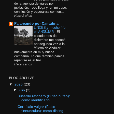
de la agencia de viajes por
jubilación. Todo llega y, en mi caso,
con ilusión y esperanza comien...
Hace 2 años
Pajareando por Cantabria
LINCES y mucho frío
en ANDÚJAR
-
El
pasado mes de
diciembre me escapé
por segunda vez a la
*Sierra de Andújar*,
nuevamente en muy buena
compañía. Lo que también parece
repetirse es el frío...
Hace 3 años
BLOG ARCHIVE
▼
2026
(23)
▼
julio
(3)
Busardo ratonero (Buteo buteo):
cómo identificarlo...
Cernícalo vulgar (Falco
tinnunculus): cómo disting...