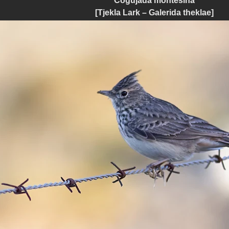
Cogujada montesina
[Tjekla Lark – Galerida theklae]