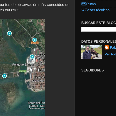
🗺️Rutas
y puntos de observación más conocidos de
tes curiosos.
⚙️Cosas técnicas
BUSCAR ESTE BLOG
DATOS PERSONALE
Pab
Ver tod
SEGUIDORES