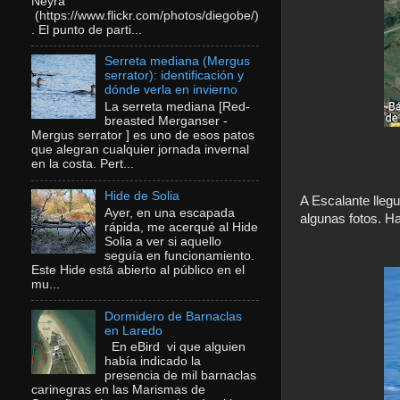
Neyra
(https://www.flickr.com/photos/diegobe/)
. El punto de parti...
Serreta mediana (Mergus
serrator): identificación y
dónde verla en invierno
La serreta mediana [Red-
breasted Merganser -
Mergus serrator ] es uno de esos patos
que alegran cualquier jornada invernal
en la costa. Pert...
Hide de Solia
A Escalante lleg
Ayer, en una escapada
algunas fotos. H
rápida, me acerqué al Hide
Solia a ver si aquello
seguía en funcionamiento.
Este Hide está abierto al público en el
mu...
Dormidero de Barnaclas
en Laredo
En eBird vi que alguien
había indicado la
presencia de mil barnaclas
carinegras en las Marismas de