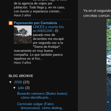
de la agencia de viajes por
jubilación. Todo llega y, en mi caso,
Ya en el segundo
con ilusión y esperanza comien...
Hace 2 años
cercetas común 
Pajareando por Cantabria
LINCES y mucho frío
en ANDÚJAR
-
El
pasado mes de
diciembre me escapé
por segunda vez a la
*Sierra de Andújar*,
nuevamente en muy buena
compañía. Lo que también parece
repetirse es el frío...
Hace 3 años
BLOG ARCHIVE
▼
2026
(23)
▼
julio
(3)
Busardo ratonero (Buteo buteo):
cómo identificarlo...
Cernícalo vulgar (Falco
tinnunculus): cómo disting...