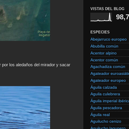
VISTAS DEL BLOG
98,
ESPECIES
Abejarruco europeo
Abubilla común
Acentor alpino
Acentor común
 por los aledaños del mirador y sacar
Agachadiza común
Agateador euroasiáti
Agateador europeo
Águila calzada
Aguila culebrera
Águila imperial ibéric
Águila pescadora
Águila real
Aguilucho cenizo
Aguilucho lagunero