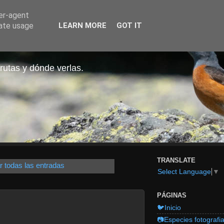
ser-agent
rate usage
LEARN MORE
GOT IT
rutas y dónde verlas.
TRANSLATE
r todas las entradas
Select Language
▼
PÁGINAS
🐦Inicio
📷Especies fotografi