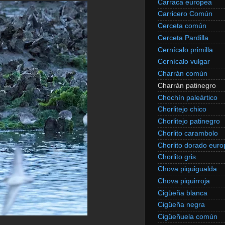
Carraca europea
Carricero Común
Cerceta común
Cerceta Pardilla
Cernícalo primilla
Cernícalo vulgar
Charrán común
Charrán patinegro
Chochín paleártico
Chorlitejo chico
Chorlitejo patinegro
Chorlito carambolo
Chorlito dorado eur
Chorlito gris
Chova piquigualda
Chova piquirroja
Cigüeña blanca
Cigüeña negra
Cigüeñuela común