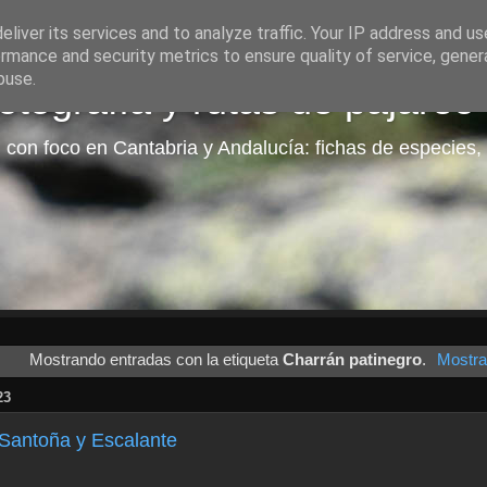
liver its services and to analyze traffic. Your IP address and u
rmance and security metrics to ensure quality of service, gene
buse.
tografía y rutas de pajareo
 con foco en Cantabria y Andalucía: fichas de especies, 
Mostrando entradas con la etiqueta
Charrán patinegro
.
Mostra
23
Santoña y Escalante