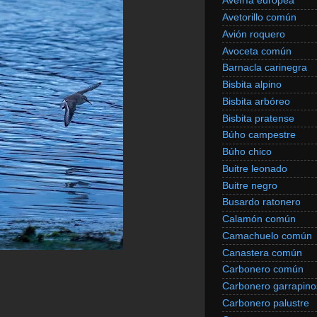
Avefría europea
Avetorillo común
Avión roquero
Avoceta común
Barnacla carinegra
Bisbita alpino
Bisbita arbóreo
Bisbita pratense
Búho campestre
Búho chico
Buitre leonado
Buitre negro
Busardo ratonero
Calamón común
Camachuelo común
Canastera común
Carbonero común
Carbonero garrapino
Carbonero palustre