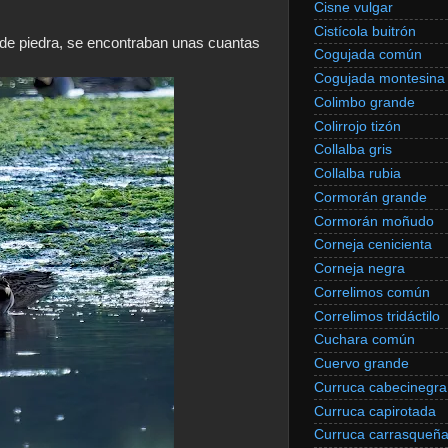
Cisne vulgar
Cistícola buitrón
 de piedra, se encontraban unas cuantas
Cogujada común
Cogujada montesina
Colimbo grande
Colirrojo tizón
Collalba gris
Collalba rubia
Cormorán grande
Cormorán moñudo
Corneja cenicienta
Corneja negra
Correlimos común
Correlimos tridáctilo
Cuchara común
Cuervo grande
Curruca cabecinegra
Curruca capirotada
Curruca carrasqueñ