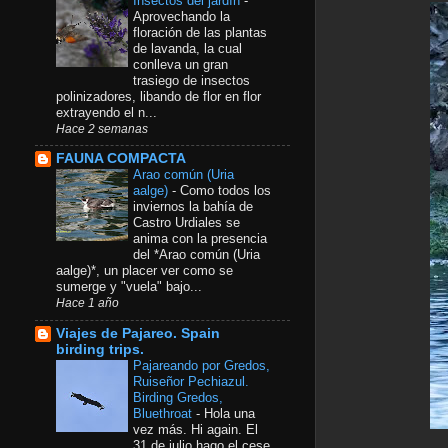
Insectos del jardín
-
Aprovechando la
floración de las plantas
de lavanda, la cual
conlleva un gran
trasiego de insectos
polinizadores, libando de flor en flor
extrayendo el n...
Hace 2 semanas
FAUNA COMPACTA
Arao común​ (Uria
aalge)
-
Como todos los
inviernos la bahía de
Castro Urdiales se
anima con la presencia
del *Arao común (Uria
aalge)*, un placer ver como se
sumerge y "vuela" bajo...
Hace 1 año
Viajes de Pajareo. Spain
birding trips.
Pajareando por Gredos,
Ruiseñor Pechiazul.
Birding Gredos,
Bluethroat
-
Hola una
vez más. Hi again. El
31 de julio hago el cese