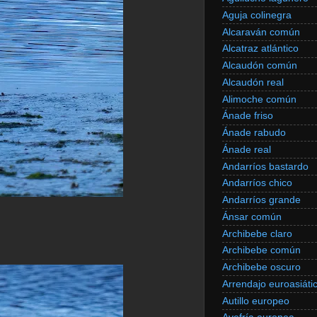
Aguja colinegra
Alcaraván común
Alcatraz atlántico
Alcaudón común
Alcaudón real
Alimoche común
Ánade friso
Ánade rabudo
Ánade real
Andarríos bastardo
Andarríos chico
Andarríos grande
Ánsar común
Archibebe claro
Archibebe común
Archibebe oscuro
Arrendajo euroasiáti
Autillo europeo