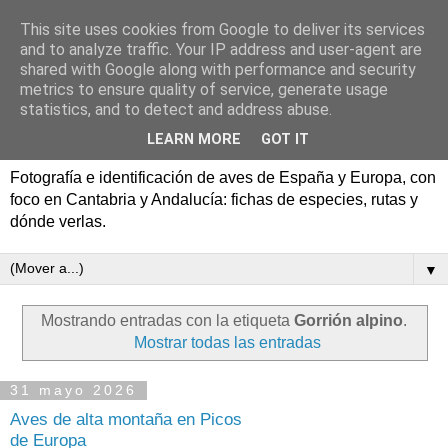
This site uses cookies from Google to deliver its services
Aves de España y Europa:
and to analyze traffic. Your IP address and user-agent are
shared with Google along with performance and security
fotografía y rutas de
metrics to ensure quality of service, generate usage
statistics, and to detect and address abuse.
pajareo
LEARN MORE
GOT IT
Fotografía e identificación de aves de España y Europa, con
foco en Cantabria y Andalucía: fichas de especies, rutas y
dónde verlas.
▼
Mostrando entradas con la etiqueta
Gorrión alpino
.
Mostrar todas las entradas
31 mayo 2026
Aves de alta montaña en Picos
de Europa