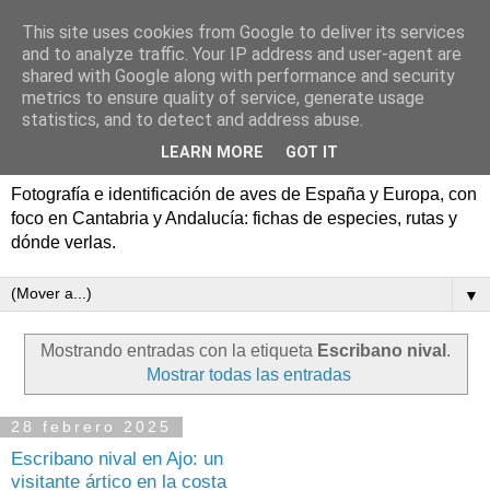
This site uses cookies from Google to deliver its services
Aves de España y Europa:
and to analyze traffic. Your IP address and user-agent are
shared with Google along with performance and security
fotografía y rutas de
metrics to ensure quality of service, generate usage
statistics, and to detect and address abuse.
pajareo
LEARN MORE
GOT IT
Fotografía e identificación de aves de España y Europa, con
foco en Cantabria y Andalucía: fichas de especies, rutas y
dónde verlas.
▼
Mostrando entradas con la etiqueta
Escribano nival
.
Mostrar todas las entradas
28 febrero 2025
Escribano nival en Ajo: un
visitante ártico en la costa