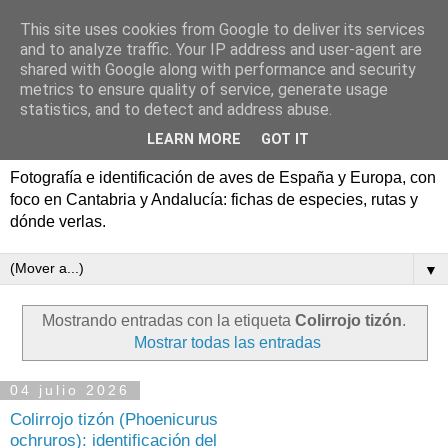
This site uses cookies from Google to deliver its services
Aves de España y Europa:
and to analyze traffic. Your IP address and user-agent are
shared with Google along with performance and security
fotografía y rutas de
metrics to ensure quality of service, generate usage
statistics, and to detect and address abuse.
pajareo
LEARN MORE
GOT IT
Fotografía e identificación de aves de España y Europa, con
foco en Cantabria y Andalucía: fichas de especies, rutas y
dónde verlas.
▼
Mostrando entradas con la etiqueta
Colirrojo tizón
.
Mostrar todas las entradas
04 julio 2026
Colirrojo tizón (Phoenicurus
ochruros): identificación del