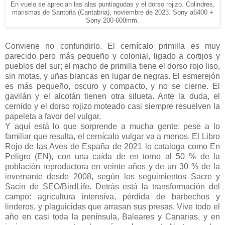
En vuelo se aprecian las alas puntiagudas y el dorso rojizo. Colindres,
marismas de Santoña (Cantabria), noviembre de 2023. Sony a6400 +
Sony 200-600mm.
Conviene no confundirlo. El cernícalo primilla es muy
parecido pero más pequeño y colonial, ligado a cortijos y
pueblos del sur; el macho de primilla tiene el dorso rojo liso,
sin motas, y uñas blancas en lugar de negras. El esmerejón
es más pequeño, oscuro y compacto, y no se cierne. El
gavilán y el alcotán tienen otra silueta. Ante la duda, el
cernido y el dorso rojizo moteado casi siempre resuelven la
papeleta a favor del vulgar.
Y aquí está lo que sorprende a mucha gente: pese a lo
familiar que resulta, el cernícalo vulgar va a menos. El Libro
Rojo de las Aves de España de 2021 lo cataloga como En
Peligro (EN), con una caída de en torno al 50 % de la
población reproductora en veinte años y de un 30 % de la
invernante desde 2008, según los seguimientos Sacre y
Sacin de SEO/BirdLife. Detrás está la transformación del
campo: agricultura intensiva, pérdida de barbechos y
linderos, y plaguicidas que arrasan sus presas. Vive todo el
año en casi toda la península, Baleares y Canarias, y en