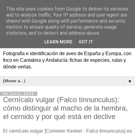
This site uses cookies from Google to deliver its services
Aves de España y Europa:
and to analyze traffic. Your IP address and user-agent are
shared with Google along with performance and security
fotografía y rutas de
metrics to ensure quality of service, generate usage
statistics, and to detect and address abuse.
pajareo
LEARN MORE
GOT IT
Fotografía e identificación de aves de España y Europa, con
foco en Cantabria y Andalucía: fichas de especies, rutas y
dónde verlas.
▼
05 julio 2026
Cernícalo vulgar (Falco tinnunculus):
cómo distinguir al macho de la hembra,
el cernido y por qué está en declive
El cernícalo vulgar [Common Kestrel - Falco tinnunculus] es