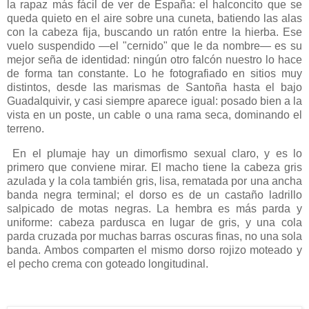
la rapaz más fácil de ver de España: el halconcito que se
queda quieto en el aire sobre una cuneta, batiendo las alas
con la cabeza fija, buscando un ratón entre la hierba. Ese
vuelo suspendido —el "cernido" que le da nombre— es su
mejor seña de identidad: ningún otro falcón nuestro lo hace
de forma tan constante. Lo he fotografiado en sitios muy
distintos, desde las marismas de Santoña hasta el bajo
Guadalquivir, y casi siempre aparece igual: posado bien a la
vista en un poste, un cable o una rama seca, dominando el
terreno.
En el plumaje hay un dimorfismo sexual claro, y es lo
primero que conviene mirar. El macho tiene la cabeza gris
azulada y la cola también gris, lisa, rematada por una ancha
banda negra terminal; el dorso es de un castaño ladrillo
salpicado de motas negras. La hembra es más parda y
uniforme: cabeza pardusca en lugar de gris, y una cola
parda cruzada por muchas barras oscuras finas, no una sola
banda. Ambos comparten el mismo dorso rojizo moteado y
el pecho crema con goteado longitudinal.