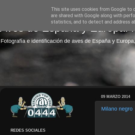
This site uses cookies from Google to de
are shared with Google along with perfo
statistics, and to detect and address a
Aves de España y Europa: fo
Fotografía e identificación de aves de España y Europa,
09 MARZO 2014
Milano negro
REDES SOCIALES