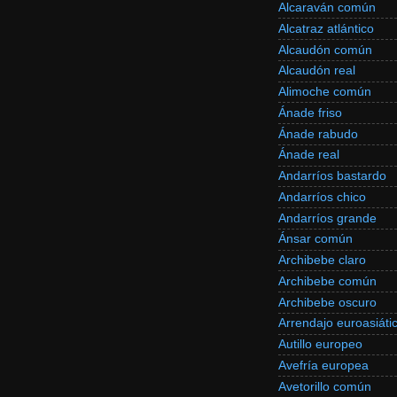
Alcaraván común
Alcatraz atlántico
Alcaudón común
Alcaudón real
Alimoche común
Ánade friso
Ánade rabudo
Ánade real
Andarríos bastardo
Andarríos chico
Andarríos grande
Ánsar común
Archibebe claro
Archibebe común
Archibebe oscuro
Arrendajo euroasiáti
Autillo europeo
Avefría europea
Avetorillo común