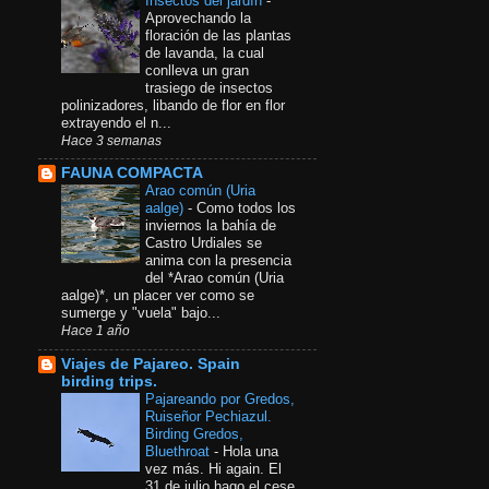
Insectos del jardín
-
Aprovechando la
floración de las plantas
de lavanda, la cual
conlleva un gran
trasiego de insectos
polinizadores, libando de flor en flor
extrayendo el n...
Hace 3 semanas
FAUNA COMPACTA
Arao común​ (Uria
aalge)
-
Como todos los
inviernos la bahía de
Castro Urdiales se
anima con la presencia
del *Arao común (Uria
aalge)*, un placer ver como se
sumerge y "vuela" bajo...
Hace 1 año
Viajes de Pajareo. Spain
birding trips.
Pajareando por Gredos,
Ruiseñor Pechiazul.
Birding Gredos,
Bluethroat
-
Hola una
vez más. Hi again. El
31 de julio hago el cese