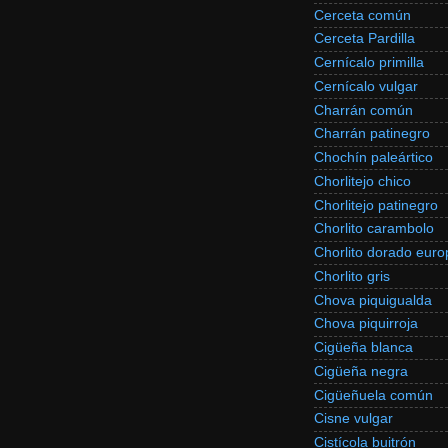
Cerceta común
Cerceta Pardilla
Cernícalo primilla
Cernícalo vulgar
Charrán común
Charrán patinegro
Chochín paleártico
Chorlitejo chico
Chorlitejo patinegro
Chorlito carambolo
Chorlito dorado eur
Chorlito gris
Chova piquigualda
Chova piquirroja
Cigüeña blanca
Cigüeña negra
Cigüeñuela común
Cisne vulgar
Cistícola buitrón