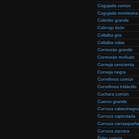
Cogujada común
Cogujada montesina
Colimbo grande
Colirrojo tizón
Collalba gris
Collalba rubia
Cormorán grande
Cormorán moñudo
Corneja cenicienta
Corneja negra
Correlimos común
Correlimos tridáctilo
Cuchara común
Cuervo grande
Curruca cabecinegra
Curruca capirotada
Curruca carrasqueñ
Curruca zarcera
Éider común