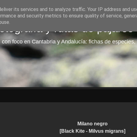
liver its services and to analyze traffic. Your IP address and u
rmance and security metrics to ensure quality of service, gene
buse.
tografía y rutas de pajareo
 con foco en Cantabria y Andalucía: fichas de especies, 
Milano negro
[Black Kite - Milvus migrans]