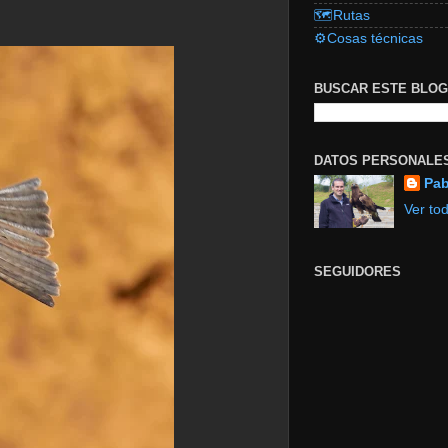
🗺️Rutas
⚙️Cosas técnicas
BUSCAR ESTE BLOG
DATOS PERSONALE
Pab
Ver tod
SEGUIDORES