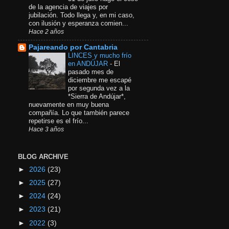
de la agencia de viajes por
jubilación. Todo llega y, en mi caso,
con ilusión y esperanza comien...
Hace 2 años
Pajareando por Cantabria
LINCES y mucho frío
en ANDÚJAR
-
El
pasado mes de
diciembre me escapé
por segunda vez a la
*Sierra de Andújar*,
nuevamente en muy buena
compañía. Lo que también parece
repetirse es el frío...
Hace 3 años
BLOG ARCHIVE
►
2026
(23)
►
2025
(27)
►
2024
(24)
►
2023
(21)
►
2022
(3)