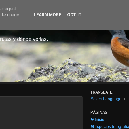
ser-agent
rate usage
LEARN MORE
GOT IT
rutas y dónde verlas.
TRANSLATE
Select Language
▼
PÁGINAS
🐦Inicio
📷Especies fotografi