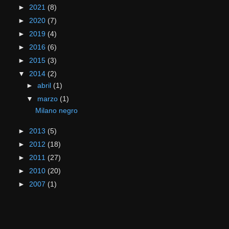
►
2021
(8)
►
2020
(7)
►
2019
(4)
►
2016
(6)
►
2015
(3)
▼
2014
(2)
►
abril
(1)
▼
marzo
(1)
Milano negro
►
2013
(5)
►
2012
(18)
►
2011
(27)
►
2010
(20)
►
2007
(1)