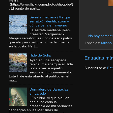
Neyra
(https://www.flickr.com/photos/diegobe/)
. El punto de parti...
Serreta mediana (Mergus
serrator): identificación y
dónde verla en invierno
La serreta mediana [Red-
breasted Merganser -
No hay coment
Mergus serrator ] es uno de esos patos
que alegran cualquier jornada invernal
Especies:
Milano
en la costa. Pert...
Hide de Solia
Entradas más
Ayer, en una escapada
rápida, me acerqué al Hide
Suscribirse a:
Ent
Solia a ver si aquello
seguía en funcionamiento.
Este Hide está abierto al público en el
mu...
Dormidero de Barnaclas
en Laredo
En eBird vi que alguien
había indicado la
presencia de mil barnaclas
carinegras en las Marismas de